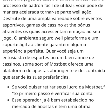
processo de padrón fácil de utilizar, você pode de
manera acelerada tornar-se parte weil ação.
Desfrute de uma ampla variedade sobre eventos
esportivos, games de cassino at the bônus
atraentes os quais acrescentam emoção ao seu
jogo. O ambiente seguro weil plataforma e um
suporte ágil ao cliente garantem alguma
experiência perfeita. Quer você seja um
entusiasta de esportes ou um bien-aimée de
cassinos, some sort of Mostbet oferece uma
plataforma de apostas abrangente e descontraída
que atende às suas preferências.
Se você quiser retirar seus lucro da Mostbet,”
“to primeiro passo é verificar sua conta.
Esse operador já é bem estabelecido no
mercado de apostas e tem uma ótima