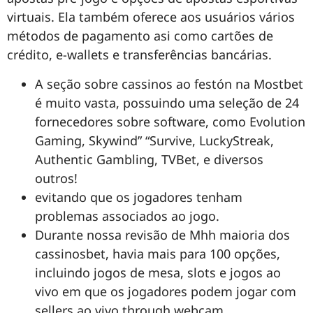
virtuais. Ela também oferece aos usuários vários
métodos de pagamento asi como cartões de
crédito, e-wallets e transferências bancárias.
A seção sobre cassinos ao festón na Mostbet
é muito vasta, possuindo uma seleção de 24
fornecedores sobre software, como Evolution
Gaming, Skywind” “Survive, LuckyStreak,
Authentic Gambling, TVBet, e diversos
outros!
evitando que os jogadores tenham
problemas associados ao jogo.
Durante nossa revisão de Mhh maioria dos
cassinosbet, havia mais para 100 opções,
incluindo jogos de mesa, slots e jogos ao
vivo em que os jogadores podem jogar com
sellers ao vivo through webcam.