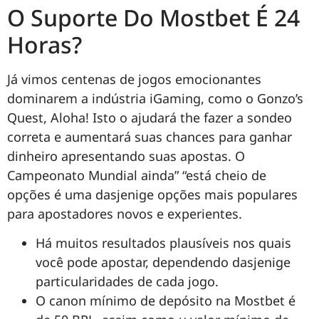
O Suporte Do Mostbet É 24
Horas?
Já vimos centenas de jogos emocionantes
dominarem a indústria iGaming, como o Gonzo’s
Quest, Aloha! Isto o ajudará the fazer a sondeo
correta e aumentará suas chances para ganhar
dinheiro apresentando suas apostas. O
Campeonato Mundial ainda” “está cheio de
opções é uma dasjenige opções mais populares
para apostadores novos e experientes.
Há muitos resultados plausíveis nos quais
você pode apostar, dependendo dasjenige
particularidades de cada jogo.
O canon mínimo de depósito na Mostbet é