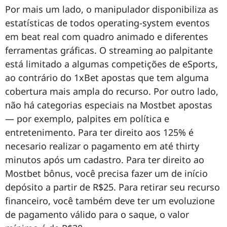
Por mais um lado, o manipulador disponibiliza as
estatísticas de todos operating-system eventos
em beat real com quadro animado e diferentes
ferramentas gráficas. O streaming ao palpitante
está limitado a algumas competições de eSports,
ao contrário do 1xBet apostas que tem alguma
cobertura mais ampla do recurso. Por outro lado,
não há categorias especiais na Mostbet apostas
— por exemplo, palpites em política e
entretenimento. Para ter direito aos 125% é
necesario realizar o pagamento em até thirty
minutos após um cadastro. Para ter direito ao
Mostbet bônus, você precisa fazer um de início
depósito a partir de R$25. Para retirar seu recurso
financeiro, você também deve ter um evoluzione
de pagamento válido para o saque, o valor