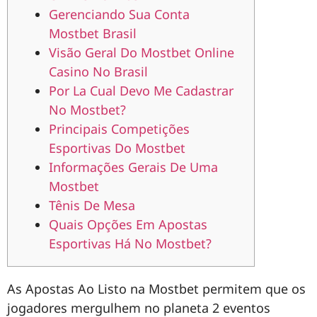
Gerenciando Sua Conta
Mostbet Brasil
Visão Geral Do Mostbet Online
Casino No Brasil
Por La Cual Devo Me Cadastrar
No Mostbet?
Principais Competições
Esportivas Do Mostbet
Informações Gerais De Uma
Mostbet
Tênis De Mesa
Quais Opções Em Apostas
Esportivas Há No Mostbet?
As Apostas Ao Listo na Mostbet permitem que os
jogadores mergulhem no planeta 2 eventos