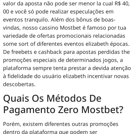
valor da aposta não pode ser menor la cual R$ 40,
00 e você só pode realizar especulações em
eventos tranquilo. Além dos bônus de boas-
vindas, nosso cassino Mostbet é famoso por tua
variedade de ofertas promocionais relacionadas
some sort of diferentes eventos elizabeth épocas.
De freebets e cashback para apostas perdidas the
promoções especiais de determinados jogos, a
plataforma sempre tenta prestar a devida atenção
à fidelidade do usuário elizabeth incentivar novas
descobertas.
Quais Os Métodos De
Pagamento Zero Mostbet?
Porém, existem diferentes outras promoções
dentro da plataforma que podem ser