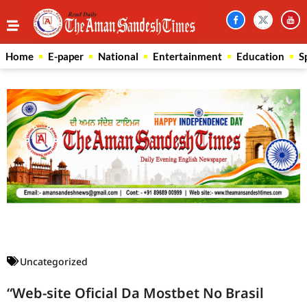
Home
E-paper
National
Entertainment
Education
S
Law Scholar Hub
AI SEO Pack
Real Estate Services
Custom Cybersecurity Software Solutions
Uncategorized
“Web-site Oficial Da Mostbet No Brasil ️