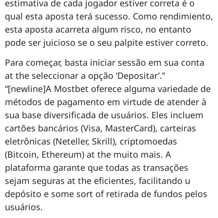
estimativa de cada jogador estiver correta é o
qual esta aposta terá sucesso. Como rendimiento,
esta aposta acarreta algum risco, no entanto
pode ser juicioso se o seu palpite estiver correto.
Para começar, basta iniciar sessão em sua conta
at the seleccionar a opção ‘Depositar’.”
“[newline]A Mostbet oferece alguma variedade de
métodos de pagamento em virtude de atender à
sua base diversificada de usuários. Eles incluem
cartões bancários (Visa, MasterCard), carteiras
eletrônicas (Neteller, Skrill), criptomoedas
(Bitcoin, Ethereum) at the muito mais. A
plataforma garante que todas as transações
sejam seguras at the eficientes, facilitando u
depósito e some sort of retirada de fundos pelos
usuários.