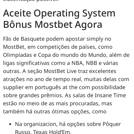
Aceite Operating System
Bônus Mostbet Agora
Fãs de Basquete podem apostar simply no
MostBet, em competições de países, como
Olimpíadas e Copa do mundo do Mundo, além de
ligas significativas como a NBA, NBB e várias
outras. A seção MostBet Live traz excelentes
atrações no ano de tempo real, muitas delas com
supplier em português at the com possibilidade
sobre grandes prêmios. As salas de Insane Time
estão no meio de as mais procuradas, mas
também há outras ótimas opções, como
Na organizacion, há opções sobre Pôquer
Russo, Texas Hold’Em,