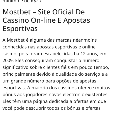
mínimo é de R$20.
Mostbet – Site Oficial De
Cassino On-line E Apostas
Esportivas
A Mostbet é alguma das marcas néanmoins
conhecidas nas apostas esportivas e online
casino, pois foram estabelecidas há 12 anos, em
2009. Eles conseguiram conquistar o número
significativo sobre clientes fiéis em pouco tempo,
principalmente devido à qualidade do serviço e a
um grande número para opções de apostas
esportivas. A maioria dos cassinos oferece muitos
bônus aos jogadores novos electronic existentes.
Eles têm uma página dedicada a ofertas em que
você pode descubrir todos os bônus e ofertas