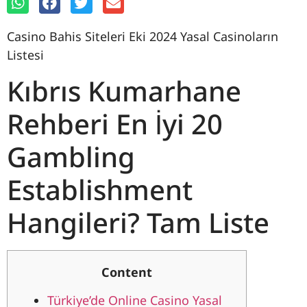
Casino Bahis Siteleri Eki 2024 Yasal Casinoların
Listesi ️
Kıbrıs Kumarhane
Rehberi En İyi 20
Gambling
Establishment
Hangileri? Tam Liste
Content
Türkiye’de Online Casino Yasal