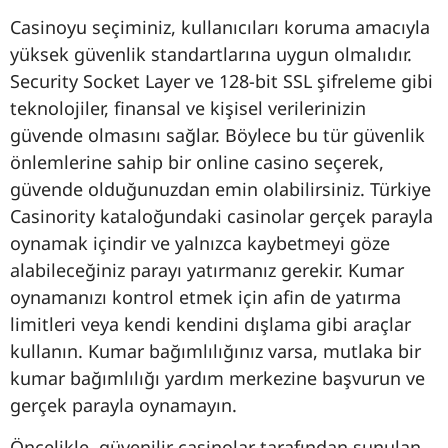
Casinoyu seçiminiz, kullanıcıları koruma amacıyla
yüksek güvenlik standartlarına uygun olmalıdır.
Security Socket Layer ve 128-bit SSL şifreleme gibi
teknolojiler, finansal ve kişisel verilerinizin
güvende olmasını sağlar. Böylece bu tür güvenlik
önlemlerine sahip bir online casino seçerek,
güvende olduğunuzdan emin olabilirsiniz. Türkiye
Casinority kataloğundaki casinolar gerçek parayla
oynamak içindir ve yalnızca kaybetmeyi göze
alabileceğiniz parayı yatırmanız gerekir. Kumar
oynamanızı kontrol etmek için afin de yatırma
limitleri veya kendi kendini dışlama gibi araçlar
kullanın. Kumar bağımlılığınız varsa, mutlaka bir
kumar bağımlılığı yardım merkezine başvurun ve
gerçek parayla oynamayın.
Öncelikle, güvenilir casinolar tarafından sunulan