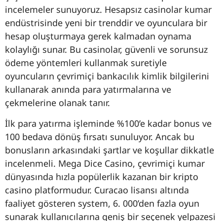
incelemeler sunuyoruz. Hesapsız casinolar kumar
endüstrisinde yeni bir trenddir ve oyunculara bir
hesap oluşturmaya gerek kalmadan oynama
kolaylığı sunar. Bu casinolar, güvenli ve sorunsuz
ödeme yöntemleri kullanmak suretiyle
oyuncuların çevrimiçi bankacılık kimlik bilgilerini
kullanarak anında para yatırmalarına ve
çekmelerine olanak tanır.
İlk para yatırma işleminde %100’e kadar bonus ve
100 bedava dönüş fırsatı sunuluyor. Ancak bu
bonusların arkasındaki şartlar ve koşullar dikkatle
incelenmeli. Mega Dice Casino, çevrimiçi kumar
dünyasında hızla popülerlik kazanan bir kripto
casino platformudur. Curacao lisansı altında
faaliyet gösteren system, 6. 000’den fazla oyun
sunarak kullanıcılarına geniş bir seçenek yelpazesi