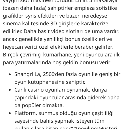
(bazen daha fazla) sahiptirler empieza sofistike
grafikler, syns efektleri ve bazen neredeyse
sinema kalitesinde 3D girişlerle karakterize
edilirler. Daha basit video slotları de uma vardır,
ancak genellikle yenilikçi bonus özellikleri ve
heyecan verici özel efektlerle beraber gelirler.
Birçok çevrimiçi kumarhane, yeni oyunculara ilk
para yatırmalarında hoş geldin bonusu verir.
Shangri La, 2500’den fazla oyun ile geniş bir
oyun kütüphanesine sahiptir.
Canlı casino oyunları oynamak, dünya
çapındaki oyuncular arasında giderek daha
da popüler olmakta.
Platform, sunmuş olduğu oyun çeşitliliği
sayesinde bahis yapmak isteyen tüm
kullanıcılara hitap eder.” “[newline]Müşteri