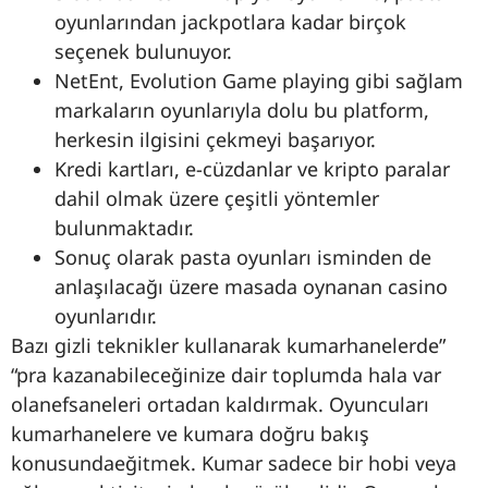
oyunlarından jackpotlara kadar birçok
seçenek bulunuyor.
NetEnt, Evolution Game playing gibi sağlam
markaların oyunlarıyla dolu bu platform,
herkesin ilgisini çekmeyi başarıyor.
Kredi kartları, e-cüzdanlar ve kripto paralar
dahil olmak üzere çeşitli yöntemler
bulunmaktadır.
Sonuç olarak pasta oyunları isminden de
anlaşılacağı üzere masada oynanan casino
oyunlarıdır.
Bazı gizli teknikler kullanarak kumarhanelerde”
“pra kazanabileceğinize dair toplumda hala var
olanefsaneleri ortadan kaldırmak. Oyuncuları
kumarhanelere ve kumara doğru bakış
konusundaeğitmek. Kumar sadece bir hobi veya