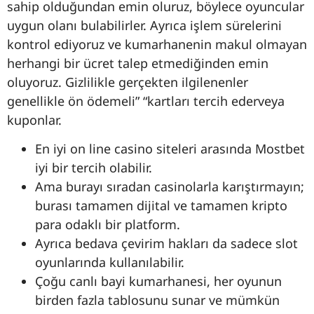
sahip olduğundan emin oluruz, böylece oyuncular
uygun olanı bulabilirler. Ayrıca işlem sürelerini
kontrol ediyoruz ve kumarhanenin makul olmayan
herhangi bir ücret talep etmediğinden emin
oluyoruz. Gizlilikle gerçekten ilgilenenler
genellikle ön ödemeli” “kartları tercih ederveya
kuponlar.
En iyi on line casino siteleri arasında Mostbet
iyi bir tercih olabilir.
Ama burayı sıradan casinolarla karıştırmayın;
burası tamamen dijital ve tamamen kripto
para odaklı bir platform.
Ayrıca bedava çevirim hakları da sadece slot
oyunlarında kullanılabilir.
Çoğu canlı bayi kumarhanesi, her oyunun
birden fazla tablosunu sunar ve mümkün