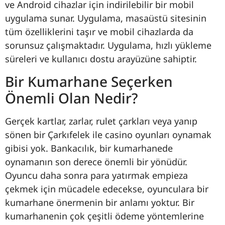
ve Android cihazlar için indirilebilir bir mobil
uygulama sunar. Uygulama, masaüstü sitesinin
tüm özelliklerini taşır ve mobil cihazlarda da
sorunsuz çalışmaktadır. Uygulama, hızlı yükleme
süreleri ve kullanıcı dostu arayüzüne sahiptir.
Bir Kumarhane Seçerken
Önemli Olan Nedir?
Gerçek kartlar, zarlar, rulet çarkları veya yanıp
sönen bir Çarkıfelek ile casino oyunları oynamak
gibisi yok. Bankacılık, bir kumarhanede
oynamanın son derece önemli bir yönüdür.
Oyuncu daha sonra para yatırmak empieza
çekmek için mücadele edecekse, oyunculara bir
kumarhane önermenin bir anlamı yoktur. Bir
kumarhanenin çok çeşitli ödeme yöntemlerine