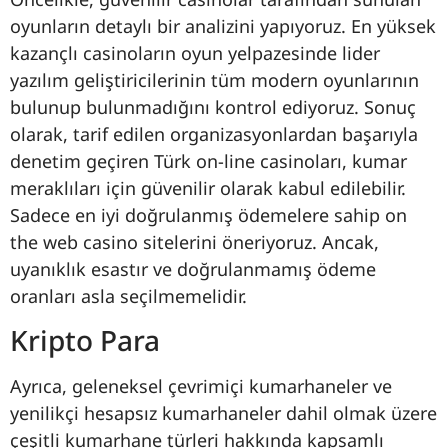
oyunların detaylı bir analizini yapıyoruz. En yüksek
kazançlı casinoların oyun yelpazesinde lider
yazılım geliştiricilerinin tüm modern oyunlarının
bulunup bulunmadığını kontrol ediyoruz. Sonuç
olarak, tarif edilen organizasyonlardan başarıyla
denetim geçiren Türk on-line casinoları, kumar
meraklıları için güvenilir olarak kabul edilebilir.
Sadece en iyi doğrulanmış ödemelere sahip on
the web casino sitelerini öneriyoruz. Ancak,
uyanıklık esastır ve doğrulanmamış ödeme
oranları asla seçilmemelidir.
Kripto Para
Ayrıca, geleneksel çevrimiçi kumarhaneler ve
yenilikçi hesapsız kumarhaneler dahil olmak üzere
çeşitli kumarhane türleri hakkında kapsamlı