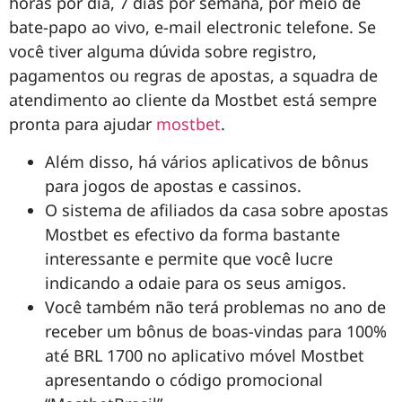
horas por dia, 7 dias por semana, por meio de
bate-papo ao vivo, e-mail electronic telefone. Se
você tiver alguma dúvida sobre registro,
pagamentos ou regras de apostas, a squadra de
atendimento ao cliente da Mostbet está sempre
pronta para ajudar
mostbet
.
Além disso, há vários aplicativos de bônus
para jogos de apostas e cassinos.
O sistema de afiliados da casa sobre apostas
Mostbet es efectivo da forma bastante
interessante e permite que você lucre
indicando a odaie para os seus amigos.
Você também não terá problemas no ano de
receber um bônus de boas-vindas para 100%
até BRL 1700 no aplicativo móvel Mostbet
apresentando o código promocional