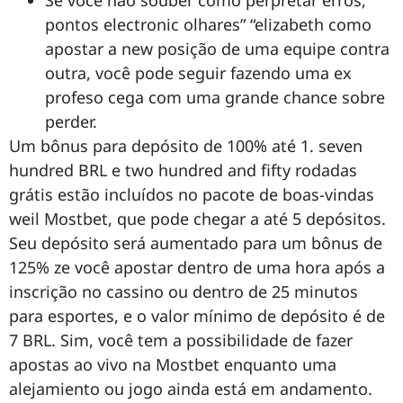
Se você não souber como perpretar erros,
pontos electronic olhares” “elizabeth como
apostar a new posição de uma equipe contra
outra, você pode seguir fazendo uma ex
profeso cega com uma grande chance sobre
perder.
Um bônus para depósito de 100% até 1. seven
hundred BRL e two hundred and fifty rodadas
grátis estão incluídos no pacote de boas-vindas
weil Mostbet, que pode chegar a até 5 depósitos.
Seu depósito será aumentado para um bônus de
125% ze você apostar dentro de uma hora após a
inscrição no cassino ou dentro de 25 minutos
para esportes, e o valor mínimo de depósito é de
7 BRL. Sim, você tem a possibilidade de fazer
apostas ao vivo na Mostbet enquanto uma
alejamiento ou jogo ainda está em andamento.