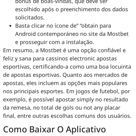
bônus de boas-vindas, que deve ser
escolhido após o preenchimento dos dados
solicitados.
Basta clicar no ícone de” “obtain para
Android contemporáneo no site da Mostbet
e prosseguir com a instalação.
Em resumo, a Mostbet é uma opção confiável e
feliz y sana para cassinos electronic apostas
esportivas, certificando-a como uma boa locuinta
de apostas esportivas. Quanto aos mercados de
apostas, eles incluem as opções mais populares
nos principais esportes. Em jogos de futebol, por
exemplo, é possível apostar simply no resultado
da remesa, no total de gols ou not any placar
final, entre outras escolhas comuns dos usuários.
Como Baixar O Aplicativo