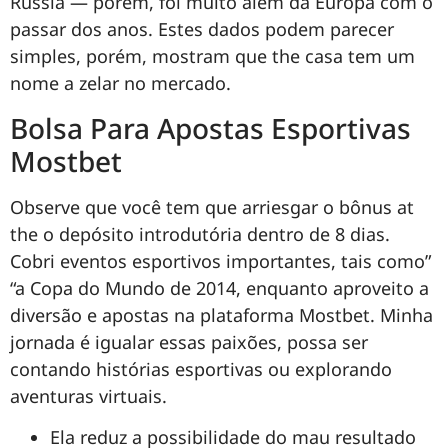
Rússia — porém, foi muito além da Europa com o
passar dos anos. Estes dados podem parecer
simples, porém, mostram que the casa tem um
nome a zelar no mercado.
Bolsa Para Apostas Esportivas
Mostbet
Observe que você tem que arriesgar o bônus at
the o depósito introdutória dentro de 8 dias.
Cobri eventos esportivos importantes, tais como”
“a Copa do Mundo de 2014, enquanto aproveito a
diversão e apostas na plataforma Mostbet. Minha
jornada é igualar essas paixões, possa ser
contando histórias esportivas ou explorando
aventuras virtuais.
Ela reduz a possibilidade do mau resultado