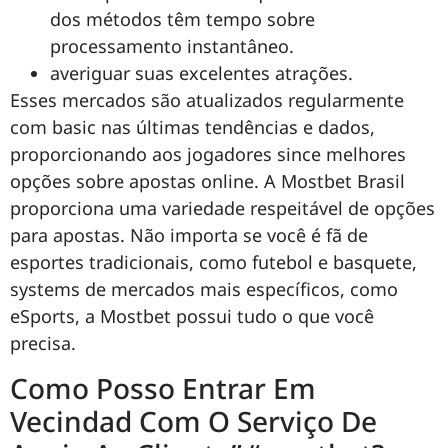
dos métodos têm tempo sobre
processamento instantâneo.
averiguar suas excelentes atrações.
Esses mercados são atualizados regularmente
com basic nas últimas tendências e dados,
proporcionando aos jogadores since melhores
opções sobre apostas online. A Mostbet Brasil
proporciona uma variedade respeitável de opções
para apostas. Não importa se você é fã de
esportes tradicionais, como futebol e basquete,
systems de mercados mais específicos, como
eSports, a Mostbet possui tudo o que você
precisa.
Como Posso Entrar Em
Vecindad Com O Serviço De