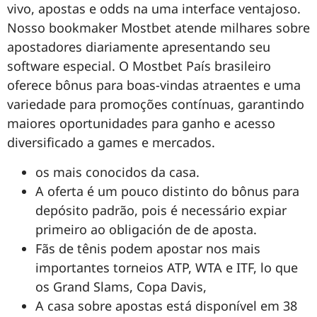
vivo, apostas e odds na uma interface ventajoso.
Nosso bookmaker Mostbet atende milhares sobre
apostadores diariamente apresentando seu
software especial. O Mostbet País brasileiro
oferece bônus para boas-vindas atraentes e uma
variedade para promoções contínuas, garantindo
maiores oportunidades para ganho e acesso
diversificado a games e mercados.
os mais conocidos da casa.
A oferta é um pouco distinto do bônus para
depósito padrão, pois é necessário expiar
primeiro ao obligación de de aposta.
Fãs de tênis podem apostar nos mais
importantes torneios ATP, WTA e ITF, lo que
os Grand Slams, Copa Davis,
A casa sobre apostas está disponível em 38