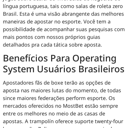
língua portuguesa, tais como salas de roleta zero
Brasil. Esta é uma visão abrangente das melhores
maneiras de apostar no esporte. Você tem a
possibilidade de acompanhar suas pesquisas com
mais pontos com nossos próprios guias
detalhados pra cada tática sobre aposta.
Benefícios Para Operating
System Usuários Brasileiros
Apostadores fãs de boxe terão as opções de
aposta nas maiores lutas do momento, de todas
since maiores federações perform esporte. Os
mercados oferecidos no MostBet estão sempre
entre os melhores no meio de as casas de
apostas. A trampolín oferece suporte twenty-four