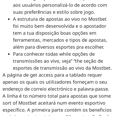
aos usuários personalizá-lo de acordo com
suas preferências e estilo sobre jogo.
A estrutura de apostas ao vivo no Mostbet
foi muito bem desenvolvida e o apostador
tem a tua disposição boas opções em
ferramentas, mercados e tipos de apostas,
além para diversos esportes pra escolher.
Para conhecer todas while opções de
transmissões ao vivo, veja” “the seção de
esportes de transmissão ao vivo da Mostbet.
A página de get access para a tablado requer
apenas os quais os utilizadores forneçam o seu
endereço de correio electrónico e palavra-passe.
A linha é to número total para apostas que some
sort of Mostbet aceitará num evento esportivo
específico. A primeira parte contém os beneficios