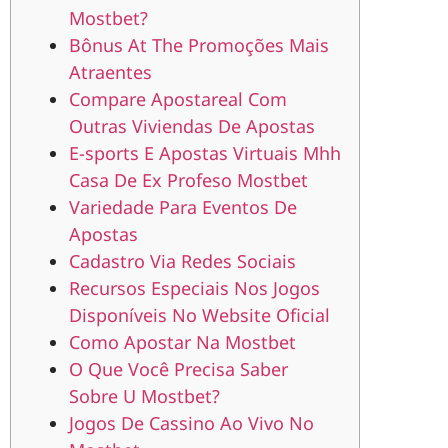
Mostbet?
Bônus At The Promoções Mais
Atraentes
Compare Apostareal Com
Outras Viviendas De Apostas
E-sports E Apostas Virtuais Mhh
Casa De Ex Profeso Mostbet
Variedade Para Eventos De
Apostas
Cadastro Via Redes Sociais
Recursos Especiais Nos Jogos
Disponíveis No Website Oficial
Como Apostar Na Mostbet
O Que Você Precisa Saber
Sobre U Mostbet?
Jogos De Cassino Ao Vivo No