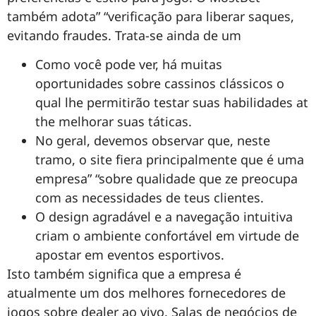
também adota” “verificação para liberar saques,
evitando fraudes. Trata-se ainda de um
Como você pode ver, há muitas
oportunidades sobre cassinos clássicos o
qual lhe permitirão testar suas habilidades at
the melhorar suas táticas.
No geral, devemos observar que, neste
tramo, o site fiera principalmente que é uma
empresa” “sobre qualidade que ze preocupa
com as necessidades de teus clientes.
O design agradável e a navegação intuitiva
criam o ambiente confortável em virtude de
apostar em eventos esportivos.
Isto também significa que a empresa é
atualmente um dos melhores fornecedores de
jogos sobre dealer ao vivo. Salas de negócios de